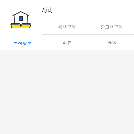
book/rent/[id]
대여
새책구매
중고책구매
도서정보
리뷰
Pick