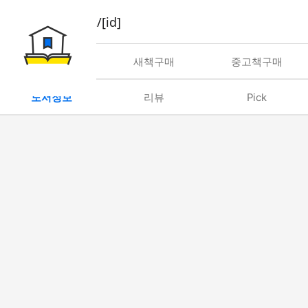
book/rent/[id]
대여
새책구매
중고책구매
도서정보
리뷰
Pick