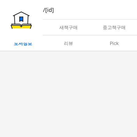
book/rent/[id]
대여
새책구매
중고책구매
도서정보
리뷰
Pick