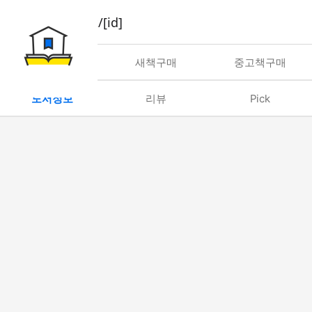
book/rent/[id]
대여
새책구매
중고책구매
도서정보
리뷰
Pick