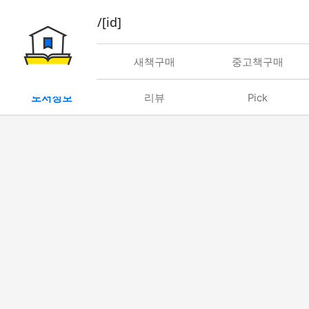
book/rent/[id]
대여
새책구매
중고책구매
도서정보
리뷰
Pick