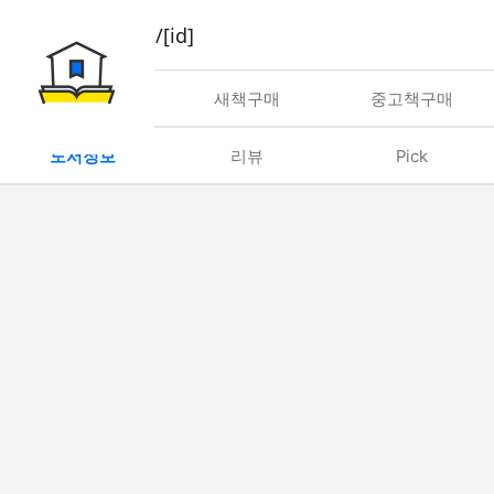
book/rent/[id]
대여
새책구매
중고책구매
도서정보
리뷰
Pick