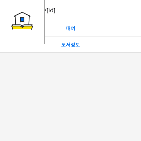
book/rent/[id]
대여
도서정보