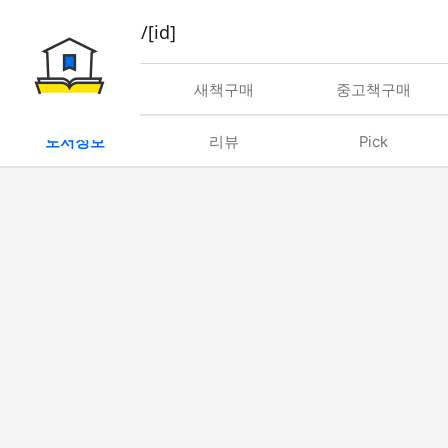
book/rent/[id]
대여
새책구매
중고책구매
도서정보
리뷰
Pick