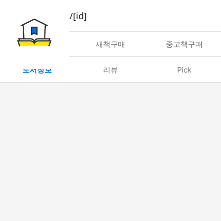
book/rent/[id]
대여
새책구매
중고책구매
도서정보
리뷰
Pick