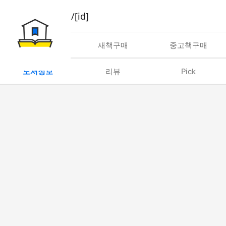
book/rent/[id]
대여
새책구매
중고책구매
도서정보
리뷰
Pick