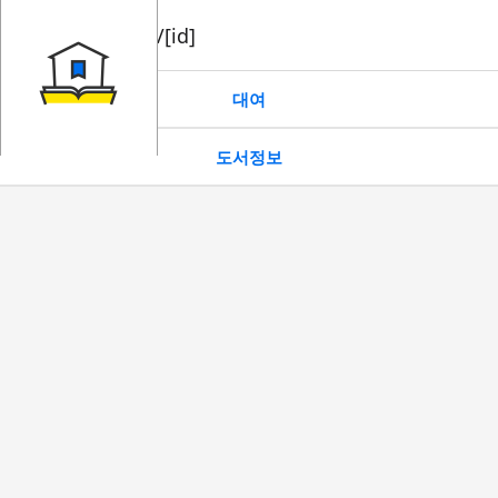
book/rent/[id]
대여
도서정보