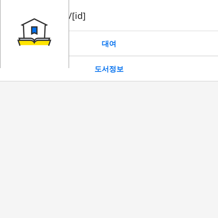
book/rent/[id]
대여
도서정보