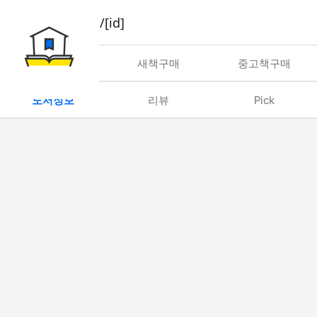
book/rent/[id]
대여
새책구매
중고책구매
도서정보
리뷰
Pick