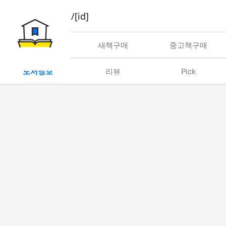
book/rent/[id]
대여
새책구매
중고책구매
도서정보
리뷰
Pick