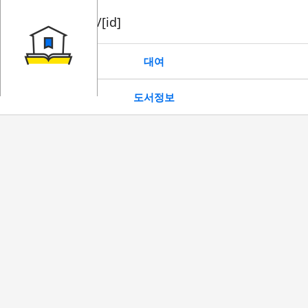
book/rent/[id]
대여
도서정보