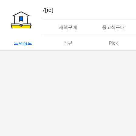
book/rent/[id]
대여
새책구매
중고책구매
도서정보
리뷰
Pick