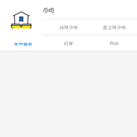
book/rent/[id]
대여
새책구매
중고책구매
도서정보
리뷰
Pick