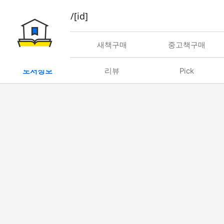
book/rent/[id]
대여
새책구매
중고책구매
도서정보
리뷰
Pick