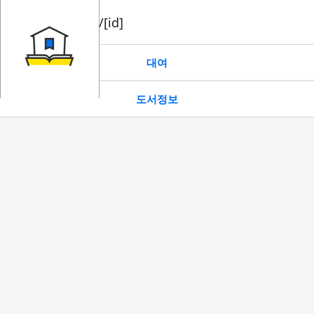
book/rent/[id]
대여
도서정보