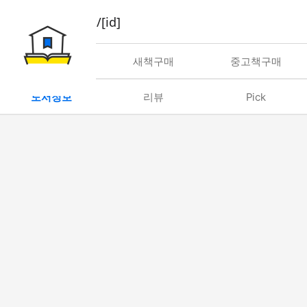
book/rent/[id]
대여
새책구매
중고책구매
도서정보
리뷰
Pick