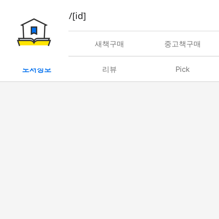
book/rent/[id]
대여
새책구매
중고책구매
도서정보
리뷰
Pick