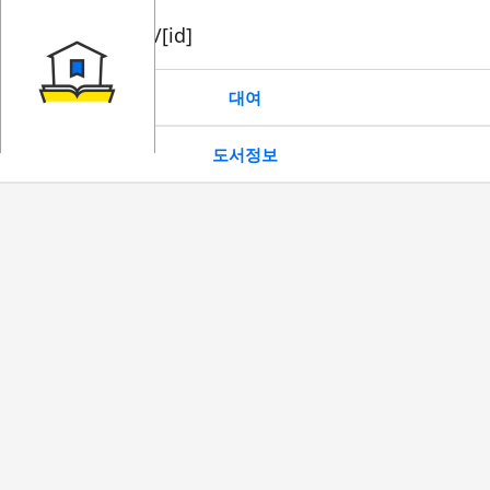
book/rent/[id]
대여
도서정보