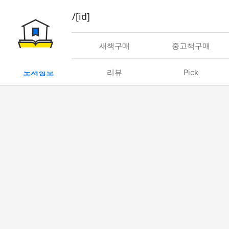
book/rent/[id]
대여
새책구매
중고책구매
도서정보
리뷰
Pick