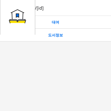
book/rent/[id]
대여
도서정보