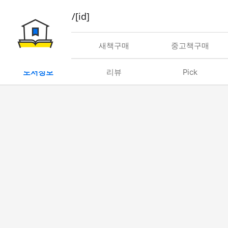
book/rent/[id]
대여
새책구매
중고책구매
도서정보
리뷰
Pick