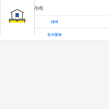
book/rent/[id]
대여
도서정보