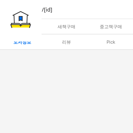
book/rent/[id]
대여
새책구매
중고책구매
도서정보
리뷰
Pick