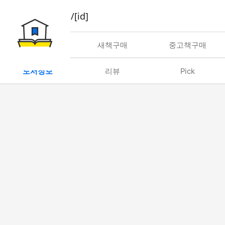
book/rent/[id]
대여
새책구매
중고책구매
도서정보
리뷰
Pick