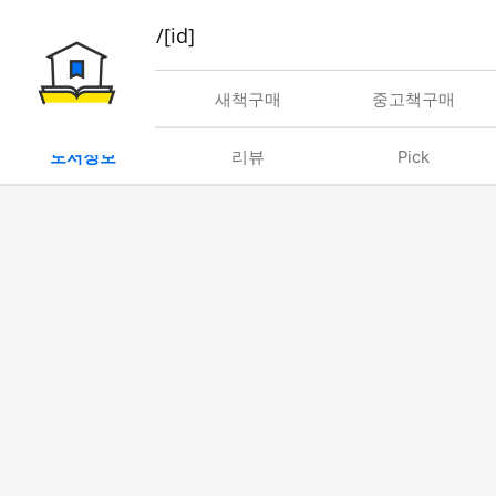
book/rent/[id]
대여
새책구매
중고책구매
도서정보
리뷰
Pick