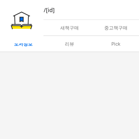
book/rent/[id]
대여
새책구매
중고책구매
도서정보
리뷰
Pick