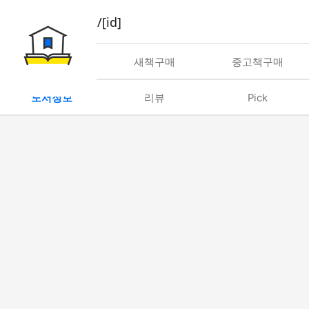
book/rent/[id]
대여
새책구매
중고책구매
도서정보
리뷰
Pick