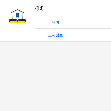
book/rent/[id]
대여
도서정보