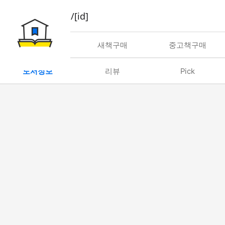
book/rent/[id]
대여
새책구매
중고책구매
도서정보
리뷰
Pick