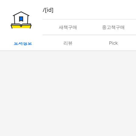
book/rent/[id]
대여
새책구매
중고책구매
도서정보
리뷰
Pick