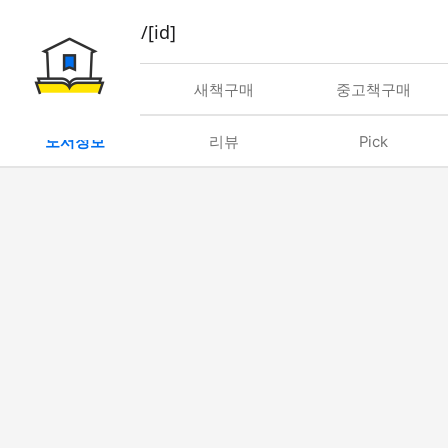
book/rent/[id]
대여
새책구매
중고책구매
도서정보
리뷰
Pick