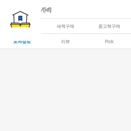
book/rent/[id]
대여
새책구매
중고책구매
도서정보
리뷰
Pick