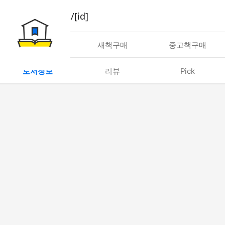
book/rent/[id]
대여
새책구매
중고책구매
도서정보
리뷰
Pick