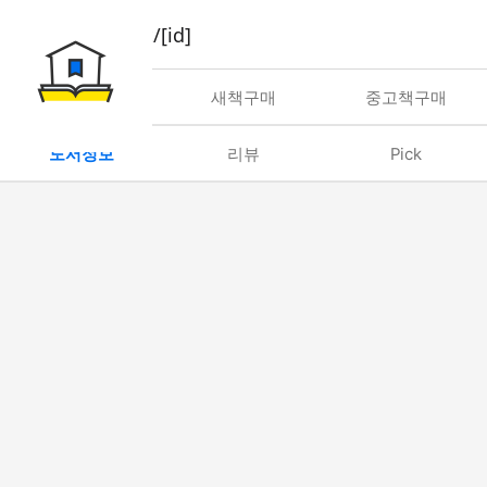
book/rent/[id]
대여
새책구매
중고책구매
도서정보
리뷰
Pick