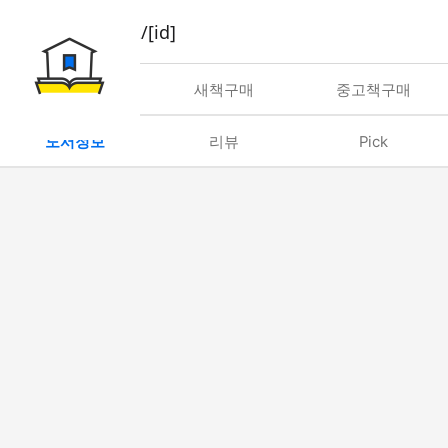
book/rent/[id]
대여
새책구매
중고책구매
도서정보
리뷰
Pick