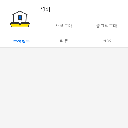
book/rent/[id]
대여
새책구매
중고책구매
도서정보
리뷰
Pick