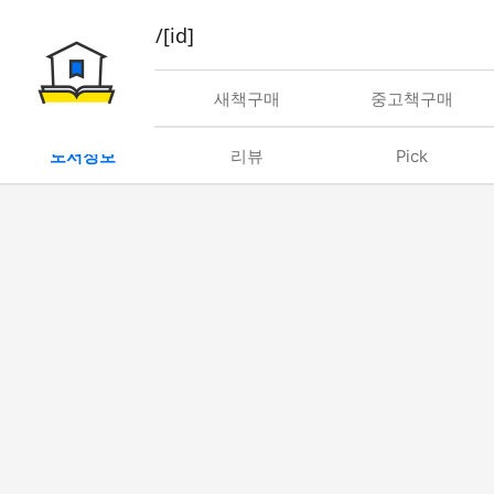
book/rent/[id]
대여
새책구매
중고책구매
도서정보
리뷰
Pick