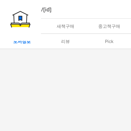
book/rent/[id]
대여
새책구매
중고책구매
도서정보
리뷰
Pick