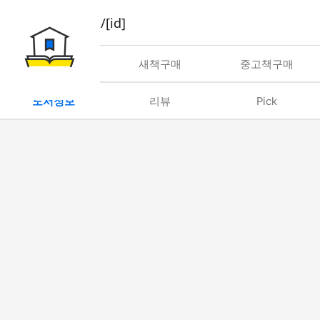
book/rent/[id]
대여
새책구매
중고책구매
도서정보
리뷰
Pick