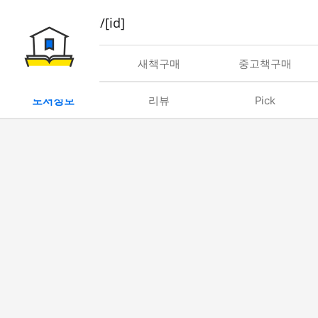
book/rent/[id]
대여
새책구매
중고책구매
도서정보
리뷰
Pick