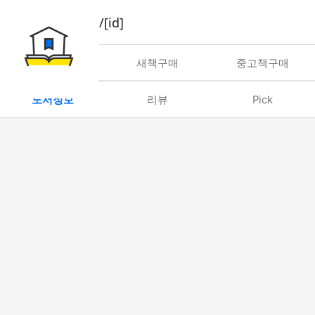
book/rent/[id]
대여
새책구매
중고책구매
도서정보
리뷰
Pick