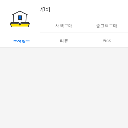
book/rent/[id]
대여
새책구매
중고책구매
도서정보
리뷰
Pick