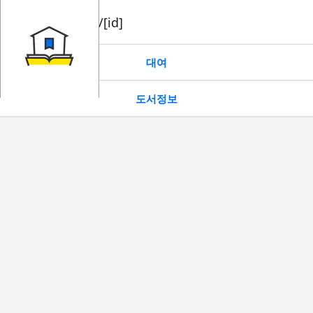
book/rent/[id]
대여
도서정보