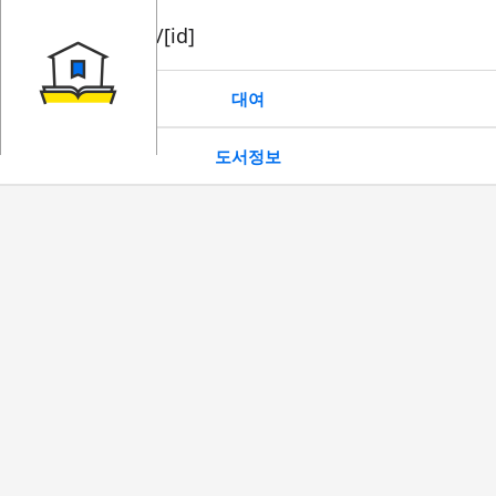
book/rent/[id]
대여
도서정보