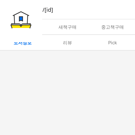
book/rent/[id]
대여
새책구매
중고책구매
도서정보
리뷰
Pick