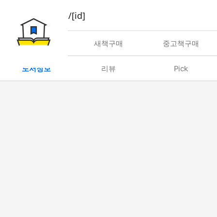
book/rent/[id]
대여
새책구매
중고책구매
도서정보
리뷰
Pick